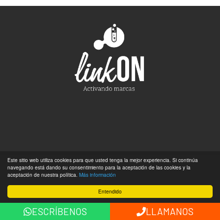
Este sitio web utiliza cookies para que usted tenga la mejor experiencia. Si continúa
SOMOS UNA AGENCIA DE MARKETING DIGITAL CON
SUCURSAL EN MEDELLÍN, PERO NUESTRA SEDE ESTÁ EN
navegando está dando su consentimiento para la aceptación de las cookies y la
TUS METAS.
© 2026 All Rights Reserved.
aceptación de nuestra política.
Más información
Entendido
ESCRÍBENOS
LLAMANOS