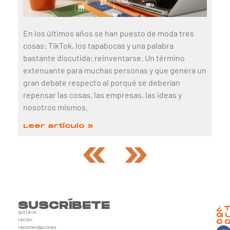
En los últimos años se han puesto de moda tres
cosas: TikTok, los tapabocas y una palabra
bastante discutida: reinventarse. Un término
extenuante para muchas personas y que genera un
gran debate respecto al porqué se deberían
repensar las cosas, las empresas, las ideas y
nosotros mismos.
Leer artículo »
«
»
SUSCRÍBETE
¿te
¿
gustaría
G
recibir
C
recomendaciones