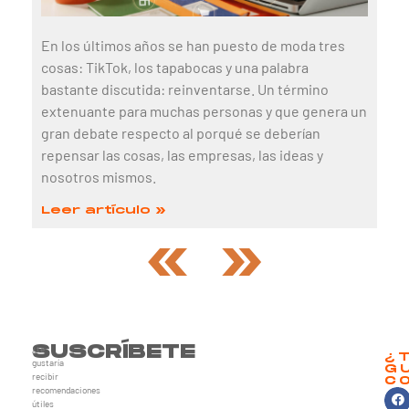
En los últimos años se han puesto de moda tres
cosas: TikTok, los tapabocas y una palabra
bastante discutida: reinventarse. Un término
extenuante para muchas personas y que genera un
gran debate respecto al porqué se deberían
repensar las cosas, las empresas, las ideas y
nosotros mismos.
Leer artículo »
«
»
SUSCRÍBETE
¿te
¿
gustaría
G
recibir
C
recomendaciones
útiles